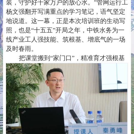
装，守护好千家万户的放心水。
”
管网运行工
杨文强翻开写满重点的学习笔记，语气坚定
地说道。这一幕，正是本次培训班的生动写
照，也是
“
十五五
”
开局之年，中铁水务为一
线产业工人强技能、筑根基、增底气的一场
及时春雨。
把课堂搬到
“
家门口
”
，精准育才强根基