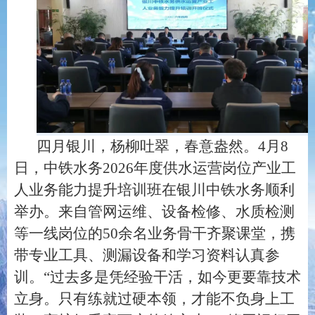
四月银川，杨柳吐翠，春意盎然。
4
月
8
日，中铁水务
2026
年度供水运营岗位产业工
人业务能力提升培训班在银川中铁水务顺利
举办。来自管网运维、设备检修、水质检测
等一线岗位的
50
余名业务骨干齐聚课堂，携
带专业工具、测漏设备和学习资料认真参
训。
“
过去多是凭经验干活，如今更要靠技术
立身。只有练就过硬本领，才能不负身上工