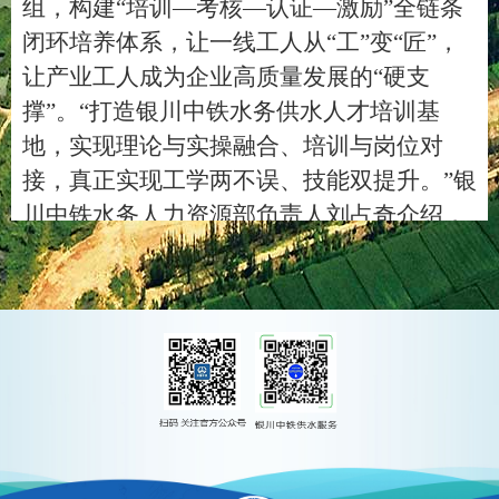
组，构建
“
培训
—
考核
—
认证
—
激励
”
全链条
闭环培养体系，让一线工人从
“
工
”
变
“
匠
”
，
让产业工人成为企业高质量发展的
“
硬支
撑
”
。
“
打造银川中铁水务供水人才培训基
地，实现理论与实操融合、培训与岗位对
接，真正实现工学两不误、技能双提升。
”
银
川中铁水务人力资源部负责人刘占奇介绍，
此次参训的
50
余名学员，均是管网运维、水
质保障、设备检修、客户服务等供水核心岗
位的骨干力量，是守护城市供水安全的中坚
底气。培训摒弃
“
大水漫灌
”
式粗放教学，聚
焦岗位实操痛点难点，实施
“
精准滴灌
”
靶向
育才，采用
“
理论授课＋实地观摩＋结业考
核
”
模式。课程覆盖供水基础理论、岗位操作
规范、安全生产防控、民生服务技能、企业