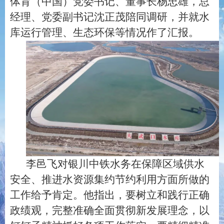
体育（中国）党委书记、董事长杨忠雄，总
经理、党委副书记沈正茂陪同调研，并就水
库运行管理、生态环保等情况作了汇报。
李邑飞对银川中铁水务在保障区域供水
安全、推进水资源集约节约利用方面所做的
工作给予肯定。他指出，要树立和践行正确
政绩观，完整准确全面贯彻新发展理念，以